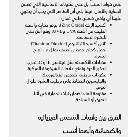
على قوام المنتج، بل على مكوناته الأساسية التي تضمن 
الحماية والأمان. فيما يلي أبرز العناصر التي يجب أن يحتوي 
عليها أي واقي شمس طبي فعال:
أكسيد الزنك (Zinc Oxide): يوفر حماية واسعة 
الطيف من أشعة UVA وUVB، وهو آمن حتى 
للبشرة الحساسة.
ثاني أكسيد التيتانيوم (Titanium Dioxide): 
يعمل كحاجز معدني لطيف يقلل من تهيج 
البشرة.
مضادات الأكسدة: مثل فيتامين E أو C، تحارب 
الجذور الحرة وتمنع علامات الشيخوخة المبكرة.
مكونات مرطبة: كحمض الهيالورونيك 
والجليسرين للحفاظ على ترطيب البشرة طوال 
اليوم.
مقاومة الماء: لضمان ثبات الحماية في أثناء 
التعرق أو السباحة.
الفرق بين واقيات الشمس الفيزيائية 
والكيميائية وأيهما أنسب