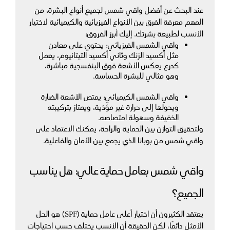
عند البحث عن أفضل واقي شمس لجميع أنواع البشرة، من 
المهم معرفة الفرق بين الأنواع الفيزيائية والكيميائية لاختيار 
الأنسب لطبيعة بشرتك. إليك أبرز الفروق:
واقي الشمس الفيزيائي: يحتوي على معادن 
مثل أكسيد الزنك وثاني أكسيد التيتانيوم، يعمل 
كدرع يعكس الأشعة فوق البنفسجية مباشرة، 
وهو مثالي للبشرة الحساسة.
واقي الشمس الكيميائي: يمتص الأشعة الضارة 
ويحولها إلى حرارة غير مؤذية، ويمتاز بتركيبته 
الخفيفة وسهولة امتصاصه.
ولتحقيق التوازن بين الحماية والراحة، يمكنك الاعتماد على 
واقي شمس من بوبانا الذي يجمع بين الأمان والفاعلية.
واقي شمس بعامل حماية عالي: هل يناسب 
الجميع؟
يعتقد الكثيرون أن اختيار أعلى عامل حماية (SPF) هو الحل 
الأمثل دائمًا، لكن الحقيقة أن الأنسب يختلف حسب احتياجات 