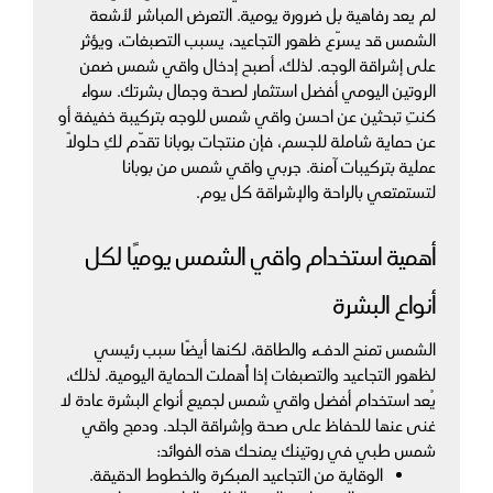
لم يعد رفاهية بل ضرورة يومية. التعرض المباشر لأشعة 
لى سلة التسوق
إضافة إلى سلة التسوق
الشمس قد يسرّع ظهور التجاعيد، يسبب التصبغات، ويؤثر 
على إشراقة الوجه. لذلك، أصبح إدخال واقي شمس ضمن 
الروتين اليومي أفضل استثمار لصحة وجمال بشرتك. سواء 
كنتِ تبحثين عن احسن واقي شمس للوجه بتركيبة خفيفة أو 
عن حماية شاملة للجسم، فإن منتجات بوبانا تقدّم لكِ حلولًا 
عملية بتركيبات آمنة. جربي واقي شمس من بوبانا 
لتستمتعي بالراحة والإشراقة كل يوم.
أهمية استخدام واقي الشمس يوميًا لكل 
أنواع البشرة
الشمس تمنح الدفء والطاقة، لكنها أيضًا سبب رئيسي 
لظهور التجاعيد والتصبغات إذا أُهملت الحماية اليومية. لذلك، 
يُعد استخدام أفضل واقي شمس لجميع أنواع البشرة عادة لا 
غنى عنها للحفاظ على صحة وإشراقة الجلد. ودمج واقي 
شمس طبي في روتينك يمنحك هذه الفوائد:
الوقاية من التجاعيد المبكرة والخطوط الدقيقة.