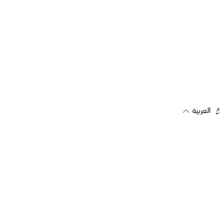
العربية
اشترك في رسالتنا الإخبارية
تلقي العروض والتحديثات مباشرة على بريدك