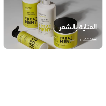
العناية بالشعر
استكشف