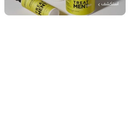
استكشف