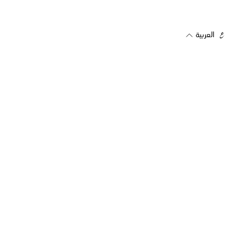
العربية
اشترك في رسالتنا الإخبارية
تلقي العروض والتحديثات مباشرة على بريدك
بريد إلكتروني