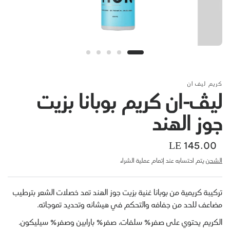
لى سلة التسوق
إضافة إلى سلة التسوق
كريم ليف ان
لیڤ-ان کریم بوبانا بزيت
جوز الهند
LE 145.00
الشحن
يتم احتسابه عند إتمام عملية الشراء
تركيبة كريمية من بوبانا غنية بزيت جوز الهند تمد خصلات الشعر بترطيب
مضاعف للحد من جفافه والتحكم في هيشانه وتحديد تموجاته.
الكريم يحتوي على صفر% سلفات، صفر% بارابين وصفر% سيليكون.