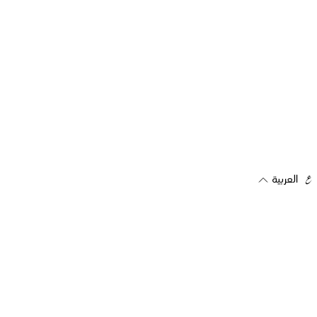
العربية
اشترك في رسالتنا الإخبارية
تلقي العروض والتحديثات مباشرة على بريدك