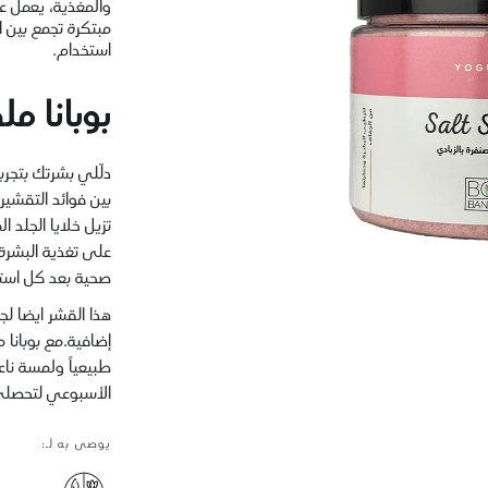
والمغذية، يعمل عل
مبتكرة تجمع بين ا
استخدام.
بوبانا مل
دلّلي بشرتك بتجرب
بين فوائد التقشير
تزيل خلايا الجلد ا
على تغذية البشرة
صحية بعد كل استخ
هذا القشر ايضا لجم
إضافية.مع بوبانا 
طبيعياً ولمسة ناع
الأسبوعي لتحصلي
يوصى به لـ: