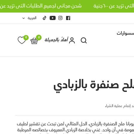
 تزيد عن ٦٠٠جنية
شحن مجاني لجميع الطلبات التي تزيد عن ٦٠٠ج
العربية
سوارات
0
0
أهلاً بالجميلة
ملح صنفرة بالزبادي
جان
ماسك شعر بوبانا بزيت الثوم
 إتمام عملية الشراء
الأسود
LE 200.00
إضافة إلى سلة
انا ملح الصنفرة بالزبادي، الحل المثالي لمن تبحث عن تقشير لطيف
التسوق
نعومة في آن واحد. غني بخلاصة الزبادي المعروف بخصائصه المرطبة