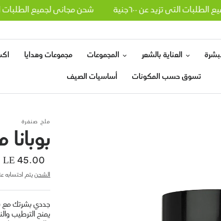
 الطلبات التي تزيد عن ٦٠٠جنية
شحن مجاني لجميع الطلبات التي
لبشرة
العناية بالشعر
المجموعات
مجموعات وهدايا
اكس
تسوق حسب المكونات
أساسيات الصيف
ملح صنفرة
بوبانا 
LE 45.00
بلسم بوبانا بزيت الثوم الأسود
ماسك شعر بوبانا بزيت الأر
الشحن
يتم احتسابه عند
LE 200.00
LE 140.00
L
سلة
إضافة إلى سلة
إضافة إلى سلة
جددي بشرتك مع بوب
التسوق
التسوق
يمنح الترطيب وال