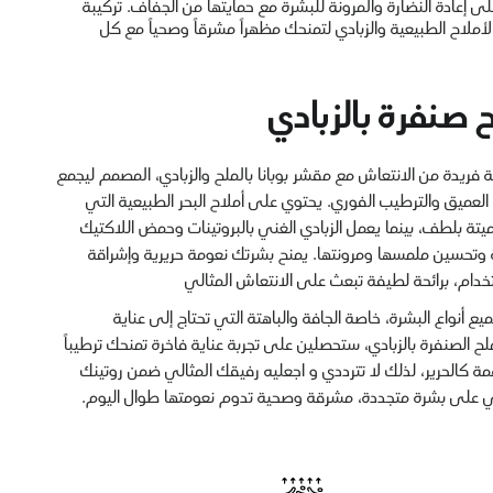
ى إعادة النضارة والمرونة للبشرة مع حمايتها من الجفاف. تركيبة
لأملاح الطبيعية والزبادي لتمنحك مظهراً مشرقاً وصحياً مع كل
ح صنفرة بالزبادي
ة فريدة من الانتعاش مع مقشر بوبانا بالملح والزبادي، المصمم ليجمع
 العميق والترطيب الفوري. يحتوي على أملاح البحر الطبيعية التي
لميتة بلطف، بينما يعمل الزبادي الغني بالبروتينات وحمض اللاكتيك
 وتحسين ملمسها ومرونتها. يمنح بشرتك نعومة حريرية وإشراقة
دام، برائحة لطيفة تبعث على الانتعاش المثالي
يع أنواع البشرة، خاصة الجافة والباهتة التي تحتاج إلى عناية
ملح الصنفرة بالزبادي، ستحصلين على تجربة عناية فاخرة تمنحك ترطيباً
مة كالحرير، لذلك لا تترددي و اجعليه رفيقك المثالي ضمن روتينك
 على بشرة متجددة، مشرقة وصحية تدوم نعومتها طوال اليوم.