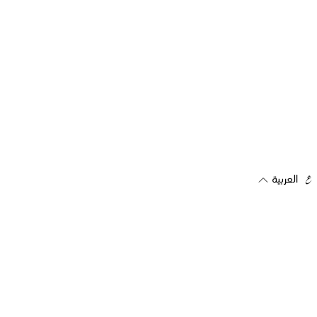
العربية
اشترك في رسالتنا الإخبارية
تلقي العروض والتحديثات مباشرة على بريدك