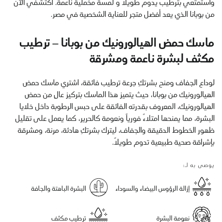
واستمتعي بترطيب يدوم طويلاً و لمسة مخملية ناعمة. اكتشفي الآن
من بوبانا الذي يعد أفضل متجر للعناية الشخصية في مصر.
ماسك حمض الهيالورونيك من بوبانا – ترطيب
مكثف لبشرة ناعمة ومشرقة
لوداع الجفاف ومنح بشرتكِ جرعة ترطيب فائقة، اشتري ماسك حمض
الهيالورونيك من بوبانا، حيث يتميز هذا الماسك بتركيز عالٍ من حمض
الهيالورونيك، المعروف بقدرته الفائقة على حبس الرطوبة داخل خلايا
البشرة، مما يمنحها امتلاءً فورياً ونعومة كالحرير، كما يعمل على تقليل
ظهور الخطوط الدقيقة والجفاف، ليترك بشرتكِ هادئة، مرنة، ومشرقة
بإشراقة صحية طبيعية تدوم طويلاً.
يوصى به لـ:
إزالة الرؤوس البيضاء والسوداء
البشرة الباهتة والجافة
نعومة البشرة
ترطيب مكثف