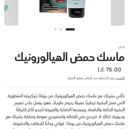
لى سلة التسوق
إضافة إلى سلة التسوق
قناع
ماسك حمض الهيالورونيك
LE 75.00
الشحن
يتم احتسابه عند إتمام عملية الشراء
دلّلي بشرتك مع ماسك حمض الهيالورونيك من بوبانا بتركيبته المتطورة
التي تمنح البشرة ترطيبًا عميقًا يدوم طويلاً، فهو يعمل على تنعيم
البشرة الجافة والباهتة، ويمنحها النضارة والمرونة لتبدو أكثر إشراقًا
وحيوية، لذلك لا تترددي في اقتنائه واستعيدي نعومة ونضارة بشرتك مع
ماسك حمض الهيالورونيك من بوبانا. قولي وداعًا للجفاف والخشونة،